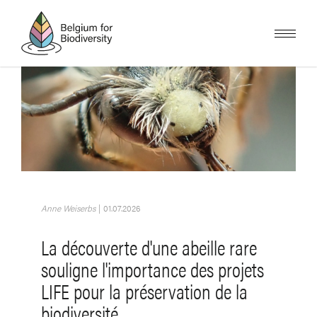
Skip
to
main
content
Image
Anne Weiserbs
|
01.07.2026
La découverte d'une abeille rare
souligne l'importance des projets
LIFE pour la préservation de la
biodiversité