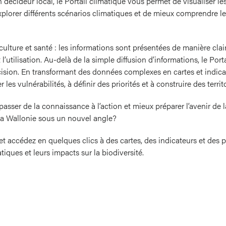
 décideur local, le Portail climatique vous permet de visualiser le
’explorer différents scénarios climatiques et de mieux comprendre l
riculture et santé : les informations sont présentées de manière clair
 l’utilisation. Au-delà de la simple diffusion d’informations, le Port
écision. En transformant des données complexes en cartes et indicateu
 les vulnérabilités, à définir des priorités et à construire des territ
passer de la connaissance à l’action et mieux préparer l’avenir de l
r la Wallonie sous un nouvel angle?
et accédez en quelques clics à des cartes, des indicateurs et des 
iques et leurs impacts sur la biodiversité.