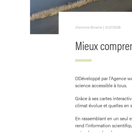
Domnine Biname
|
01.07.2026
Mieux compren
DDéveloppé par l’Agence wall
science accessible à tous.
Grâce à ses cartes interactiv
climat évolue et quelles en s
En rassemblant en un seul end
rend l’information scientifi