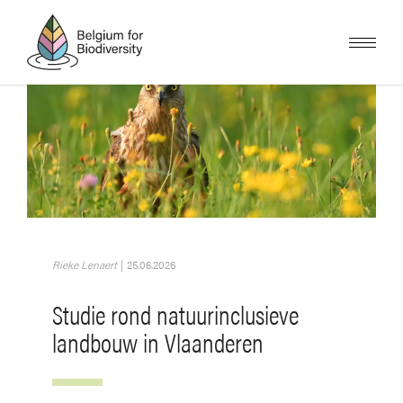
Overslaan
en
naar
de
inhoud
gaan
Afbeelding
Rieke Lenaert
|
25.06.2026
Studie rond natuurinclusieve
landbouw in Vlaanderen