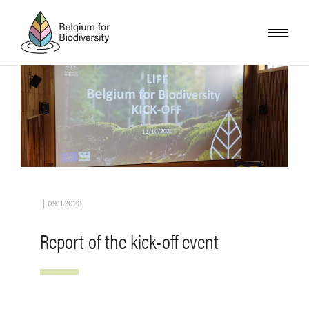
Skip
to
main
content
Image
|
09.11.2023
Report of the kick-off event