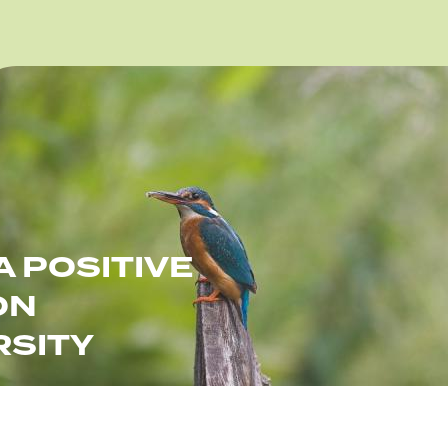
e
A POSITIVE
ON
RSITY