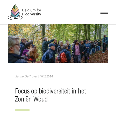
Overslaan
en
naar
de
inhoud
gaan
Afbeelding
Sanne De Troyer
|
10.12.2024
Focus op biodiversiteit in het
Zoniën Woud