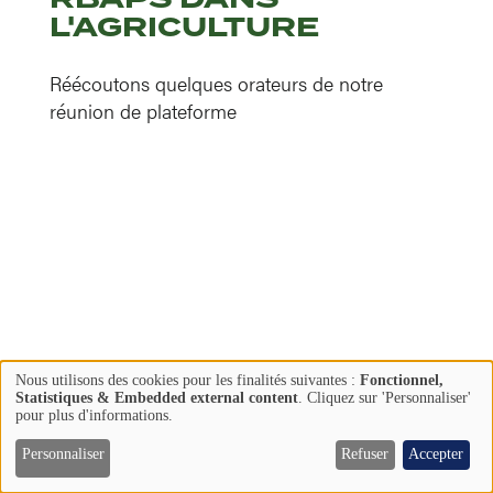
L'AGRICULTURE
Réécoutons quelques orateurs de notre
réunion de plateforme
En savoir plus
Nous utilisons des cookies pour les finalités suivantes :
Fonctionnel,
Utilisation
Statistiques & Embedded external content
. Cliquez sur 'Personnaliser'
pour plus d'informations.
des
données
Personnaliser
Refuser
Accepter
LIFE PLATFORM
personnelles