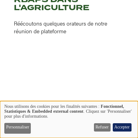
L'AGRICULTURE
Réécoutons quelques orateurs de notre
réunion de plateforme
En savoir plus
Nous utilisons des cookies pour les finalités suivantes :
Fonctionnel,
Utilisation
Statistiques & Embedded external content
. Cliquez sur 'Personnaliser'
pour plus d'informations.
des
données
Personnaliser
Refuser
Accepter
LIFE PLATFORM
personnelles