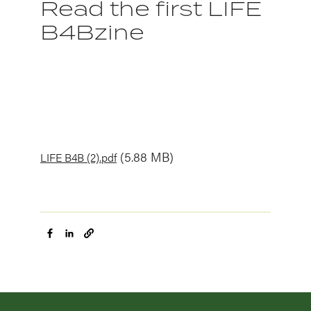
Read the first LIFE
B4Bzine
Document
(5.88 MB)
LIFE B4B (2).pdf