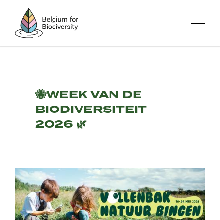
Overslaan
en
naar
de
inhoud
gaan
🐝WEEK VAN DE
BIODIVERSITEIT
2026 🌿
Afbeelding