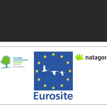
beelding
Afbeelding
Afbeelding