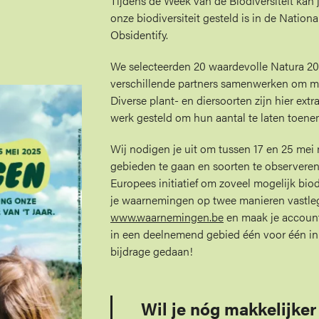
Tijdens de Week van de Biodiversiteit kan
onze biodiversiteit gesteld is in de Nation
Obsidentify.
We selecteerden 20 waardevolle Natura 20
verschillende partners samenwerken om mee
Diverse plant- en diersoorten zijn hier ext
werk gesteld om hun aantal te laten toen
Wij nodigen je uit om tussen 17 en 25 mei 
gebieden te gaan en soorten te observeren
Europees initiatief om zoveel mogelijk biodi
je waarnemingen op twee manieren vastle
www.waarnemingen.be
en maak je account
in een deelnemend gebied één voor één in en
bijdrage gedaan!
Wil je nóg makkelijk