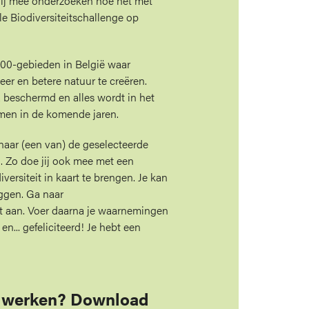
 jij mee onderzoeken hoe het met
ale Biodiversiteitschallenge op
00-gebieden in België waar
r en betere natuur te creëren.
ra beschermd en alles wordt in het
emen in de komende jaren.
naar (een van) de geselecteerde
. Zo doe jij ook mee met een
versiteit in kaart te brengen. Je kan
ggen. Ga naar
 aan. Voer daarna je waarnemingen
... gefeliciteerd! Je hebt een
er werken? Download