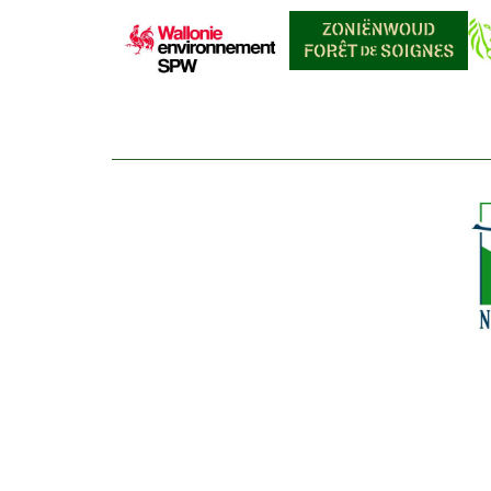
Afbeelding
Afbeelding
Af
Af