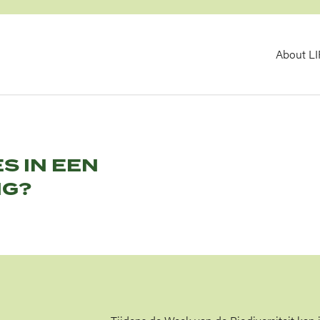
MA
About L
NAV
S IN EEN
NG?