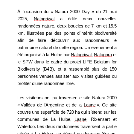
À l’occasion du « Natura 2000 Day » du 21 mai 
2025, 
Natagriwal
 a édité deux nouvelles 
randonnées nature, deux boucles de 7 km et 15.5 
km, illustrées par des points d’intérêt biodiversité 
afin de faire découvrir aux randonneurs le 
patrimoine naturel de cette région. Un événement a 
été organisé à la Hulpe par 
Natagriwal
, 
Natagora
 et 
le SPW dans le cadre du projet LIFE Belgium for 
Biodiversity (B4B), et a rassemblé plus de 150 
personnes venues assister aux visites guidées ou 
profiter d’une randonnée libre. 
Les visiteurs ont pu traverser le site Natura 2000 
« Vallées de l’Argentine et de la 
Lasne
 ». Ce site 
couvre une superficie de 720 ha qui s’étend sur les 
communes de La Hulpe, 
Lasne
, Rixensart et 
Waterloo. Les deux randonnées traversent la partie 
située à La Hulpe, au départ du domaine Solvay. 