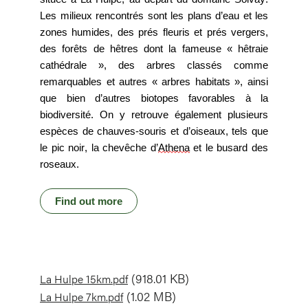
Les milieux rencontrés sont les plans d’eau et les 
zones humides, des prés fleuris et prés vergers, 
des forêts de hêtres dont la fameuse « hêtraie 
cathédrale », des arbres classés comme 
remarquables et autres « arbres habitats », ainsi 
que bien d’autres biotopes favorables à la 
biodiversité. On y retrouve également plusieurs 
espèces de chauves-souris et d’oiseaux, tels que 
le pic noir, la chevêche d’
Athena
 et le busard des 
roseaux.
Find out more
Document
(918.01 KB)
La Hulpe 15km.pdf
Document
(1.02 MB)
La Hulpe 7km.pdf