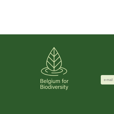
e-
mail
adres