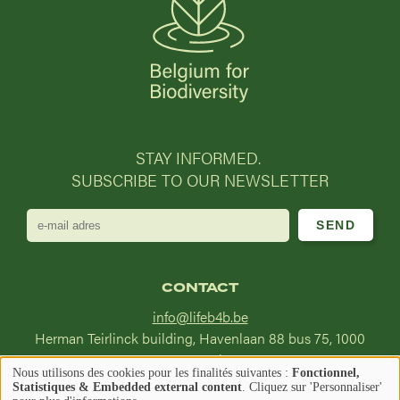
STAY INFORMED.
SUBSCRIBE TO OUR NEWSLETTER
e-
mail
adres
CONTACT
info@lifeb4b.be
Herman Teirlinck building, Havenlaan 88 bus 75, 1000
Brussel
Nous utilisons des cookies pour les finalités suivantes :
Fonctionnel,
Utilisation
Statistiques & Embedded external content
. Cliquez sur 'Personnaliser'