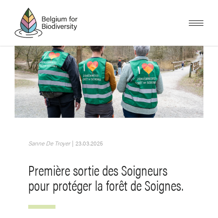
Skip
to
main
content
Image
Sanne De Troyer
|
23.03.2025
Première sortie des Soigneurs
pour protéger la forêt de Soignes.