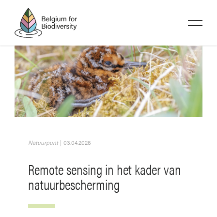
Overslaan
en
naar
de
inhoud
gaan
Afbeelding
Natuurpunt
|
03.04.2026
Remote sensing in het kader van
natuurbescherming