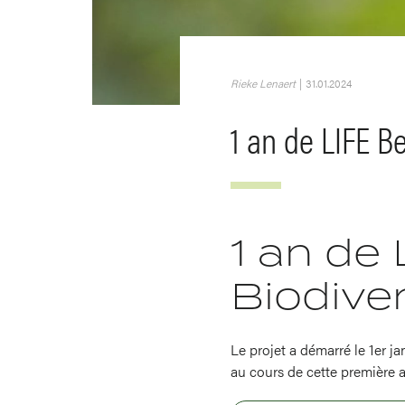
Rieke Lenaert
|
31.01.2024
1 an de LIFE Be
1 an de
Biodiver
Le projet a démarré le 1er j
au cours de cette première 