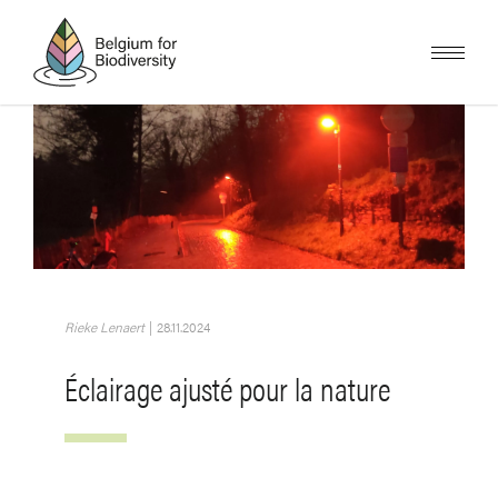
Skip
to
main
content
Image
Rieke Lenaert
|
28.11.2024
Éclairage ajusté pour la nature