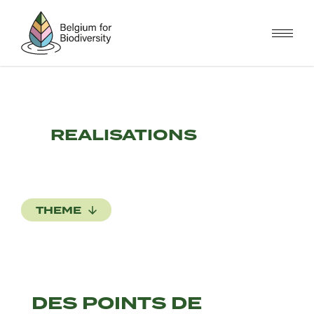
Skip
to
main
content
REALISATIONS
THEME
DES POINTS DE