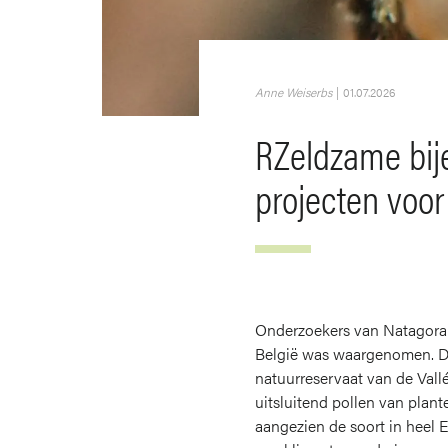
Anne Weiserbs
|
01.07.2026
RZeldzame bij
projecten voor
Onderzoekers van Natagora
België was waargenomen. De
natuurreservaat van de Vallé
uitsluitend pollen van plan
aangezien de soort in heel 