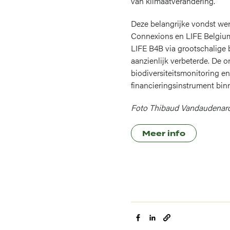
van klimaatverandering.
Deze belangrijke vondst we
Connexions
en
LIFE Belgium
LIFE B4B via grootschalige b
aanzienlijk verbeterde. De
biodiversiteitsmonitoring e
financieringsinstrument binn
Foto Thibaud Vandaudenar
Meer info