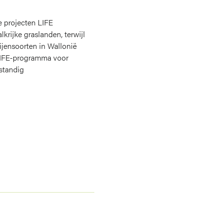
e projecten
LIFE
krijke graslanden, terwijl
bijensoorten in Wallonië
 LIFE-programma voor
standig