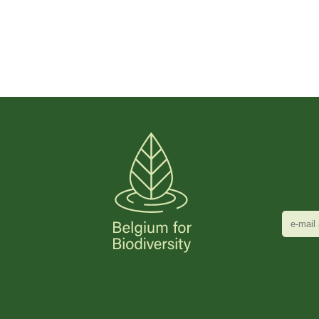
e-
mail
adres