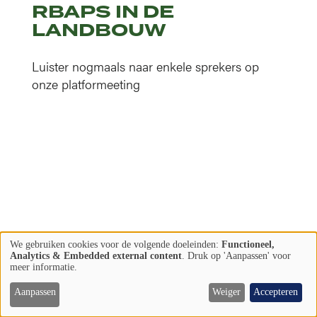
RBAPS IN DE
LANDBOUW
Luister nogmaals naar enkele sprekers op
onze platformeeting
We gebruiken cookies voor de volgende doeleinden:
Functioneel,
Meer lezen
Gebruik
Analytics & Embedded external content
. Druk op 'Aanpassen' voor
meer informatie.
van
persoonsgegevens
Aanpassen
Weiger
Accepteren
LIFE PLATFORM
en