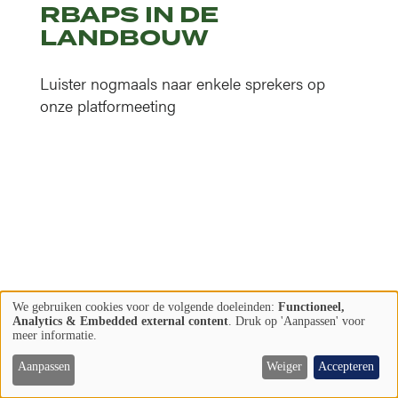
RBAPS IN DE
LANDBOUW
Luister nogmaals naar enkele sprekers op
onze platformeeting
We gebruiken cookies voor de volgende doeleinden:
Functioneel,
Meer lezen
Gebruik
Analytics & Embedded external content
. Druk op 'Aanpassen' voor
meer informatie.
van
persoonsgegevens
Aanpassen
Weiger
Accepteren
LIFE PLATFORM
en